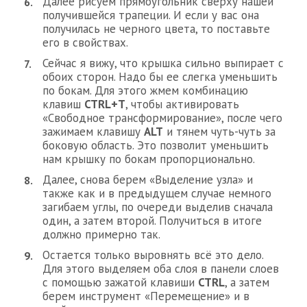
Далее рисуем прямоугольник сверху нашей
получившейся трапеции. И если у вас она
получилась не черного цвета, то поставьте
его в свойствах.
Сейчас я вижу, что крышка сильно выпирает с
обоих сторон. Надо бы ее слегка уменьшить
по бокам. Для этого жмем комбинацию
клавиш
CTRL+T
, чтобы активировать
«Свободное трансформирование», после чего
зажимаем клавишу
ALT
и тянем чуть-чуть за
боковую область. Это позволит уменьшить
нам крышку по бокам пропорционально.
Далее, снова берем «Выделение узла» и
также как и в предыдущем случае немного
загибаем углы, по очереди выделив сначала
один, а затем второй. Получиться в итоге
должно примерно так.
Остается только выровнять всё это дело.
Для этого выделяем оба слоя в панели слоев
с помощью зажатой клавиши
CTRL
, а затем
берем инструмент «Перемещение» и в