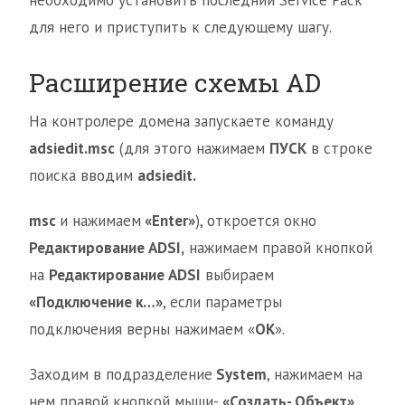
необходимо установить последний Service Pack
для него и приступить к следующему шагу.
Расширение схемы AD
На контролере домена запускаете команду
adsiedit.msc
(для этого нажимаем
ПУСК
в строке
поиска вводим
adsiedit.
msc
и нажимаем
«Enter»
), откроется окно
Редактирование ADSI,
нажимаем правой кнопкой
на
Редактирование ADSI
выбираем
«Подключение к…»
, если параметры
подключения верны нажимаем «
OK
».
Заходим в подразделение
System
, нажимаем на
нем правой кнопкой мыши-
«Создать- Объект»