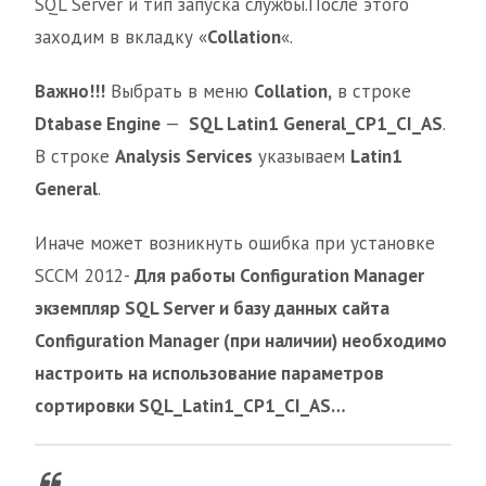
SQL Server и тип запуска службы.После этого
заходим в вкладку «
Collation
«.
Важно!!!
Выбрать в меню
Collation,
в строке
Dtabase Engine
—
SQL Latin1 General_CP1_CI_AS
.
В строке
Analysis Services
указываем
Latin1
General
.
Иначе может возникнуть ошибка при установке
SCCM 2012-
Для работы Configuration Manager
экземпляр SQL Server и базу данных сайта
Configuration Manager (при наличии) необходимо
настроить на использование параметров
сортировки SQL_Latin1_CP1_CI_AS…