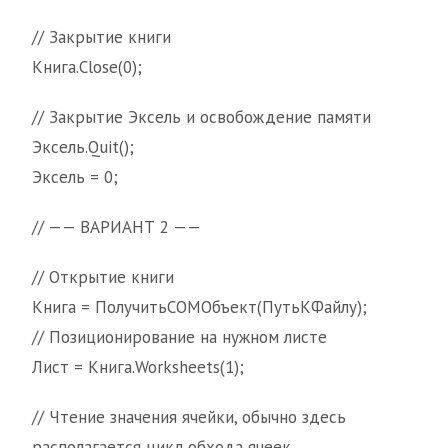
// Закрытие книги
Книга.Close(0);
// Закрытие Эксель и освобождение памяти
Эксель.Quit();
Эксель = 0;
// —— ВАРИАНТ 2 ——
// Открытие книги
Книга = ПолучитьCOMОбъект(ПутьКФайлу);
// Позиционирование на нужном листе
Лист = Книга.Worksheets(1);
// Чтение значения ячейки, обычно здесь
располагается цикл обхода ячеек