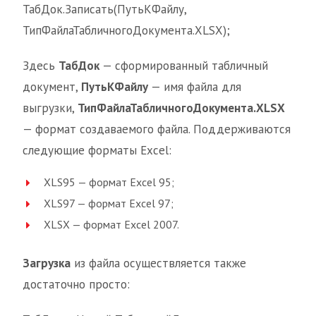
ТабДок.Записать(ПутьКФайлу,
ТипФайлаТабличногоДокумента.XLSX);
Здесь
ТабДок
— сформированный табличный
документ,
ПутьКФайлу
— имя файла для
выгрузки,
ТипФайлаТабличногоДокумента.XLSX
— формат создаваемого файла. Поддерживаются
следующие форматы Excel:
XLS95 — формат Excel 95;
XLS97 — формат Excel 97;
XLSX — формат Excel 2007.
Загрузка
из файла осуществляется также
достаточно просто: