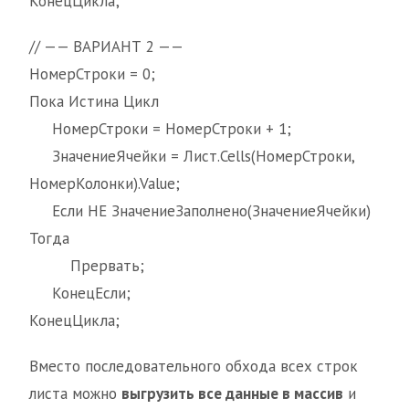
КонецЦикла;
// —— ВАРИАНТ 2 ——
НомерСтроки = 0;
Пока Истина Цикл
НомерСтроки = НомерСтроки + 1;
ЗначениеЯчейки = Лист.Cells(НомерСтроки,
НомерКолонки).Value;
Если НЕ ЗначениеЗаполнено(ЗначениеЯчейки)
Тогда
Прервать;
КонецЕсли;
КонецЦикла;
Вместо последовательного обхода всех строк
листа можно
выгрузить все данные в массив
и