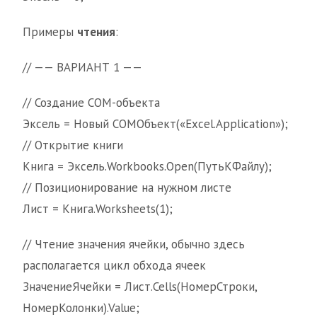
Примеры
чтения
:
// —— ВАРИАНТ 1 ——
// Создание COM-объекта
Эксель = Новый COMОбъект(«Excel.Application»);
// Открытие книги
Книга = Эксель.Workbooks.Open(ПутьКФайлу);
// Позиционирование на нужном листе
Лист = Книга.Worksheets(1);
// Чтение значения ячейки, обычно здесь
располагается цикл обхода ячеек
ЗначениеЯчейки = Лист.Cells(НомерСтроки,
НомерКолонки).Value;