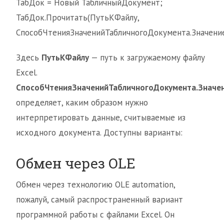
ТабДок = Новый ТабличныйДокумент;
ТабДок.Прочитать(ПутьКФайлу,
СпособЧтенияЗначенийТабличногоДокумента.Значение
Здесь
ПутьКФайлу
— путь к загружаемому файлу
Excel.
СпособЧтенияЗначенийТабличногоДокумента.Значе
определяет, каким образом нужно
интерпретировать данные, считываемые из
исходного документа. Доступны варианты:
Обмен через OLE
Обмен через технологию OLE automation,
пожалуй, самый распространенный вариант
программной работы с файлами Excel. Он