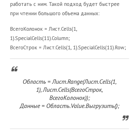
работать с ним. Такой подход будет быстрее
при чтении большого объема данных:
ВсегоКолонок = Лист.Cells(1,
1).SpecialCells(11).Column;
ВсегоСтрок = Лист.Cells(1, 1).SpecialCells(11).Row;
Область = Лист.Range(Лист.Cells(1,
1), Лист.Cells(ВсегоСтрок,
ВсегоКолонок));
Данные = Область.Value.Выгрузить();