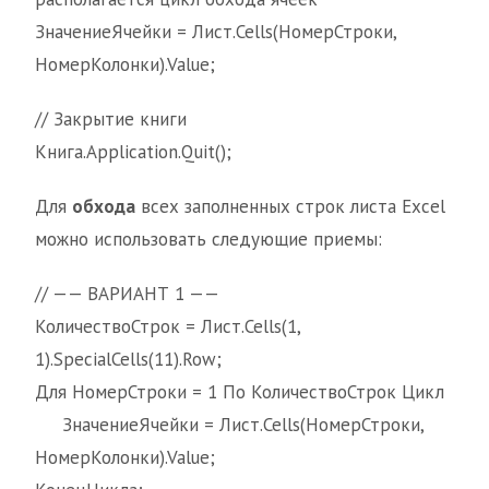
ЗначениеЯчейки = Лист.Cells(НомерСтроки,
НомерКолонки).Value;
// Закрытие книги
Книга.Application.Quit();
Для
обхода
всех заполненных строк листа Excel
можно использовать следующие приемы:
// —— ВАРИАНТ 1 ——
КоличествоСтрок = Лист.Cells(1,
1).SpecialCells(11).Row;
Для НомерСтроки = 1 По КоличествоСтрок Цикл
ЗначениеЯчейки = Лист.Cells(НомерСтроки,
НомерКолонки).Value;