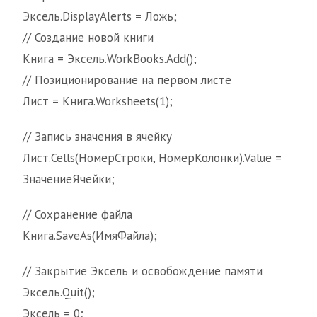
Эксель.DisplayAlerts = Ложь;
// Создание новой книги
Книга = Эксель.WorkBooks.Add();
// Позиционирование на первом листе
Лист = Книга.Worksheets(1);
// Запись значения в ячейку
Лист.Cells(НомерСтроки, НомерКолонки).Value =
ЗначениеЯчейки;
// Сохранение файла
Книга.SaveAs(ИмяФайла);
// Закрытие Эксель и освобождение памяти
Эксель.Quit();
Эксель = 0;