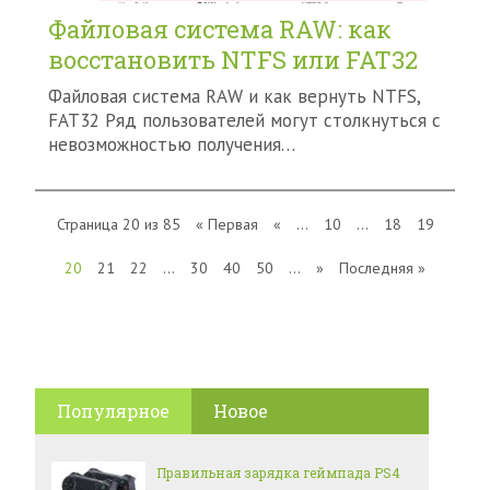
Файловая система RAW: как
восстановить NTFS или FAT32
Файловая система RAW и как вернуть NTFS,
FAT32 Ряд пользователей могут столкнуться c
невозможностью получения…
Страница 20 из 85
« Первая
«
...
10
...
18
19
20
21
22
...
30
40
50
...
»
Последняя »
Популярное
Новое
Правильная зарядка геймпада PS4