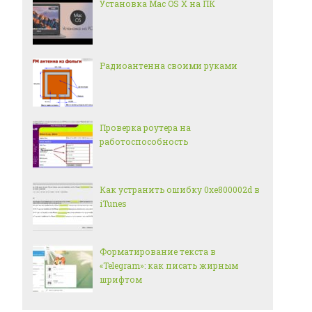
Установка Mac OS X на ПК
Радиоантенна своими руками
Проверка роутера на
работоспособность
Как устранить ошибку 0xe800002d в
iTunes
Форматирование текста в
«Telegram»: как писать жирным
шрифтом