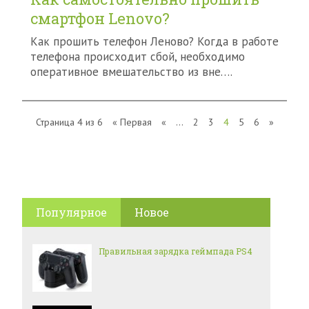
смартфон Lenovo?
Как прошить телефон Леново? Когда в работе
телефона происходит сбой, необходимо
оперативное вмешательство из вне….
Страница 4 из 6
« Первая
«
...
2
3
4
5
6
»
Популярное
Новое
Правильная зарядка геймпада PS4