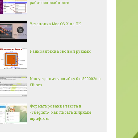
работоспособность
Установка Mac OS X на ПК
Радиоантенна своими руками
Как устранить ошибку 0xe800002d в
iTunes
Форматирование текста в
«Telegram»: как писать жирным
шрифтом