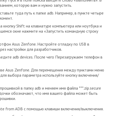
опку Пуск и в поле поиска введите слово «Выполнить». В
ванием, которую вам и нужно запустить.
тавьте туда путь к папке adb. Например, в пункте четыре
момент.
а кнопку Shift на клавиатуре компьютера или ноутбука и
вшемся окне нажмите на «Запустить командную строку
артфон Asus Zenfone. Настройте отладку по USB в
рез настройки для разработчиков.
едите adb devices. После чего Перезагружаем телефон в
стве Asus Zenfone. Для перемещения между пунктами меню
 для выбора параметра используйте кнопку включения/
рошивкой в папку adb и меняем имя файла ***.zip.secure
ёздочки обозначают, что имя вашего файла может быть
прошивки.
date from ADB с помощью клавиши включения/выключения.