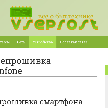
стемы
Сети
Устройства
Обратная связь
репрошивка
nfone
прошивка смартфона