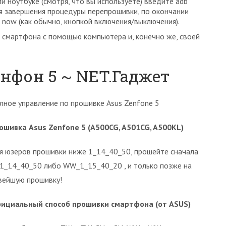
и ноутбуке (смотря, что вы используете) введите adb
ься завершения процедуры перепрошивки, по окончании
 now (как обычно, кнопкой включения/выключения).
о смартфона с помощью компьютера и, конечно же, своей
нфон 5 ~ NET.Гаджет
лное управление по прошивке Asus Zenfone 5
ошивка Asus Zenfone 5 (A500CG, A501CG, A500KL)
я юзеров прошивки ниже 1_14_40_50, прошейте сначала
 1_14_40_50 либо WW_1_15_40_20 , и только позже на
вейшую прошивку!
ициальный способ прошивки смартфона (от ASUS)