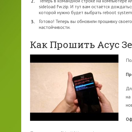
Теперь в командной строке на компьютере ил
sideload fw.zip. И тут вам остаётся дождат
которой нужно будет выбрать reboot system
Готово! Теперь вы обновили прошивку своег
настойчивости.
Как Прошить Асус Зе
По
Пр
Дл
на
но
Оф