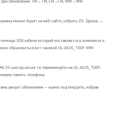
ся, при обновлении TW→TW, CN→CN, WW→WW
прошивку можно будет на веб-сайте, избрать OS: Дроид →
 помощи USB кабеля который поставляется в комплекте и
олжно образоваться вот таковой UL-ASUS_T00F-WW-
40.20-user.zip.secure то переименуйте на UL-ASUS_T00F-
треннюю память телефона.
сама увидит обновление — нужно подтвердить, избрав