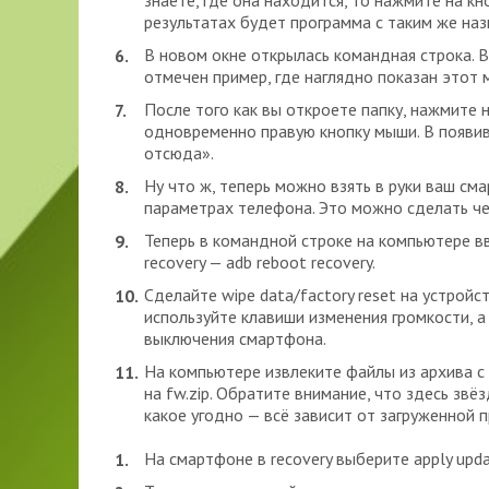
знаете, где она находится, то нажмите на кн
результатах будет программа с таким же наз
В новом окне открылась командная строка. Вс
отмечен пример, где наглядно показан этот 
После того как вы откроете папку, нажмите н
одновременно правую кнопку мыши. В появи
отсюда».
Ну что ж, теперь можно взять в руки ваш см
параметрах телефона. Это можно сделать че
Теперь в командной строке на компьютере вв
recovery — adb reboot recovery.
Сделайте wipe data/factory reset на устрой
используйте клавиши изменения громкости, а
выключения смартфона.
На компьютере извлеките файлы из архива с п
на fw.zip. Обратите внимание, что здесь зв
какое угодно — всё зависит от загруженной 
На смартфоне в recovery выберите apply up