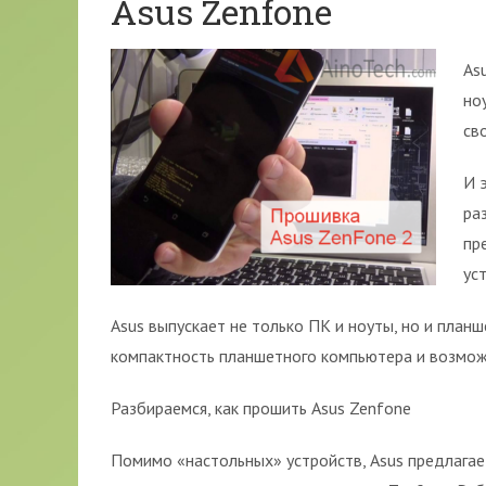
Asus Zenfone
As
но
св
И 
ра
пр
ус
Asus выпускает не только ПК и ноуты, но и пла
компактность планшетного компьютера и возмож
Разбираемся, как прошить Asus Zenfone
Помимо «настольных» устройств, Asus предлага