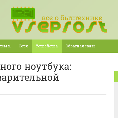
стемы
Сети
Устройства
Обратная связь
ного ноутбука:
варительной