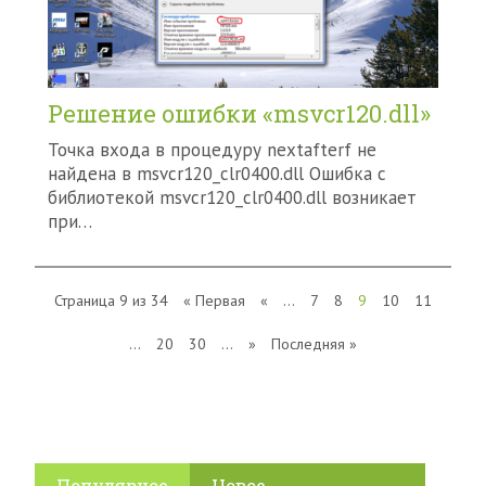
Решение ошибки «msvcr120.dll»
Точка входа в процедуру nextafterf не
найдена в msvcr120_clr0400.dll Ошибка с
библиотекой msvcr120_clr0400.dll возникает
при…
Страница 9 из 34
« Первая
«
...
7
8
9
10
11
...
20
30
...
»
Последняя »
Популярное
Новое